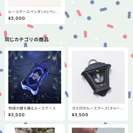
ルースケースペンダント(ペンデ
ュラム)
¥3,000
同じカテゴリの商品
物語の鍵を握るルースケース
ガス灯のルースケース(チャーム
タイプ)
¥3,500
¥3,500