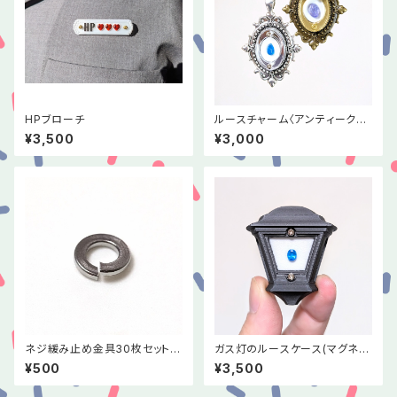
HPブローチ
ルースチャーム〈アンティークミ
ラー3〉
¥3,500
¥3,000
ネジ緩み止め金具30枚セット
ガス灯のルースケース(マグネッ
(スプリングワッシャー)
トタイプ)
¥500
¥3,500