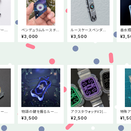
ケース
ペンデュラムルースチャ
ルースケースペンダント
香水瓶
ーム＜宇宙＞
トップ＜スティック＞
ム1(
¥3,000
¥3,500
¥3,5
ア×シ
ーチ<
物語の鍵を握るルース
アクスタウォッチV2(バ
特殊ア
0周年記
ケース
イオレット)
¥3,500
¥2,500
¥1,5