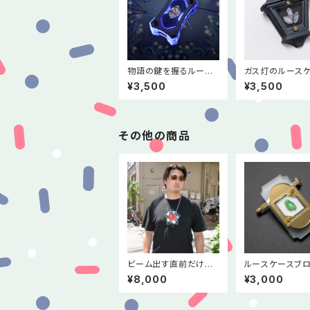
物語の鍵を握るルース
ガス灯のルース
ケース
(チャームタイプ)
¥3,500
¥3,500
その他の商品
ビーム出す直前だけシ
ルースケースブロ
ールドが開いてコアに
アール・デコ10
¥8,000
¥3,000
攻撃が通るタイプのボ
念デザイン>
スなりきりセット