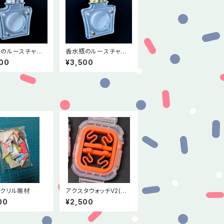
のルースチャー
香水瓶のルースチャー
リニューアル版)クリ
ム1(リニューアル版)クリ
00
¥3,500
ルバー
ア×ゴールド
クリル端材
アクスタウォッチV2(オ
レンジ)
00
¥2,500