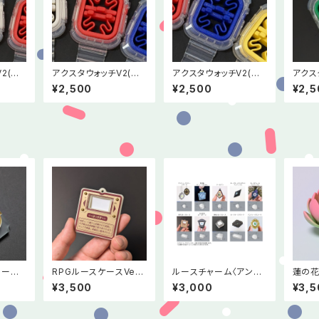
2(ホ
アクスタウォッチV2(レッ
アクスタウォッチV2(ブ
アクス
ド)
ルー)
リーン
¥2,500
¥2,500
¥2,5
ーチ<
RPGルースケースVer
ルースチャーム〈アンテ
蓮の
0周年記
2.5
ィークミラー4〉
¥3,500
¥3,000
¥3,5