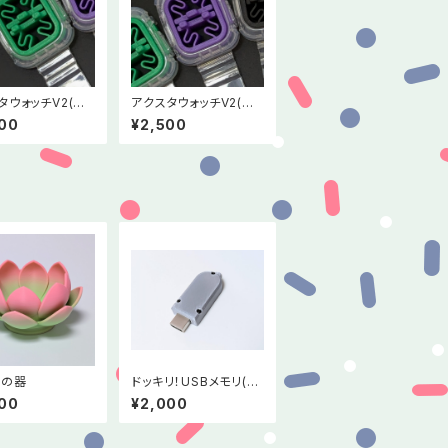
タウォッチV2(グ
アクスタウォッチV2(バ
)
イオレット)
00
¥2,500
花の器
ドッキリ！USBメモリ(12
8MB)
00
¥2,000