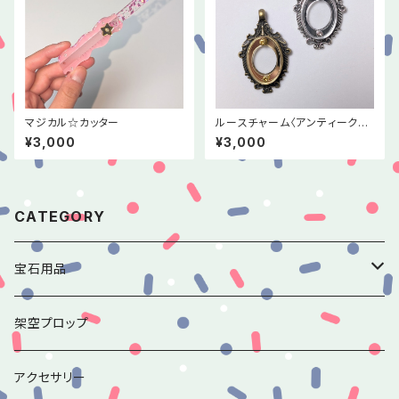
マジカル☆カッター
ルースチャーム〈アンティークミ
ラー6〉
¥3,000
¥3,000
CATEGORY
宝石用品
香水瓶のルースチャームシリーズ
架空プロップ
アンティークミラーのルースチャームシリーズ
アクセサリー