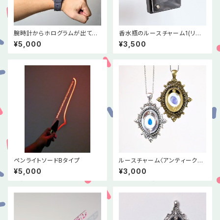
腕時計からホログラムが出てる
香水瓶のルースチャーム1(リニ
みたいなリストバンド
ューアル版)ブラック×シルバー
¥5,000
¥3,500
ペンライトソードBタイプ
ルースチャーム〈アンティークミ
ラー3〉
¥5,000
¥3,000