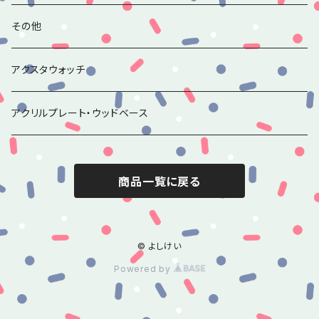
その他ルースチャーム
その他
アクスタウォッチ
アクリルプレート・ウッドベース
商品一覧に戻る
© よしけい
Powered by