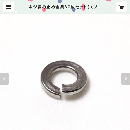
ネジ緩み止め金具30枚セット(スプリ
ングワッシャー) | よしけい