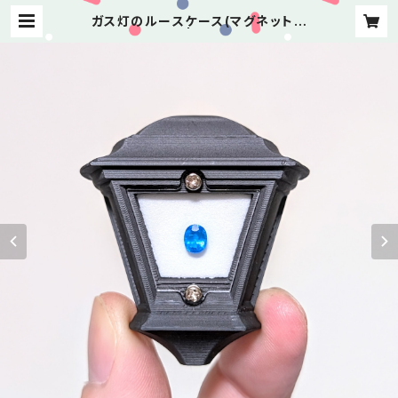
ガス灯のルースケース(マグネットタ
イプ) | よしけい